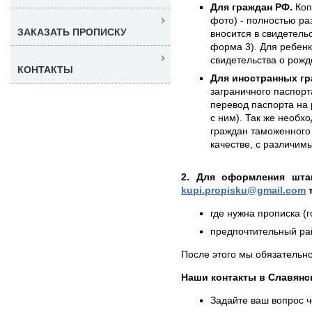
Для граждан РФ.
Коп
фото) - полностью раз
ЗАКАЗАТЬ ПРОПИСКУ
вносится в свидетель
форма 3). Для ребенк
свидетельства о рожд
КОНТАКТЫ
Для иностранных гр
заграничного паспорт
перевод паспорта на 
с ним). Так же необх
граждан таможенного 
качестве, с различи
2. Для оформления штам
kupi.propisku@gmail.com
т
где нужна прописка (г
предпочтительный рай
После этого мы обязательно
Наши контакты в Славянск
Задайте ваш вопрос 